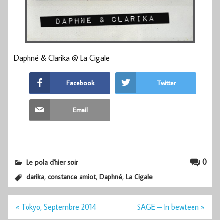
Daphné & Clarika @ La Cigale
Facebook
Twitter
Email
0
Le pola d'hier soir
,
,
,
clarika
constance amiot
Daphné
La Cigale
Navigation
« Tokyo, Septembre 2014
SAGE – In bewteen »
de