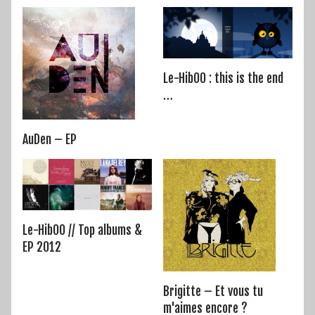
Le-HibOO : this is the end
…
AuDen – EP
Le-HibOO // Top albums &
EP 2012
Brigitte – Et vous tu
m'aimes encore ?