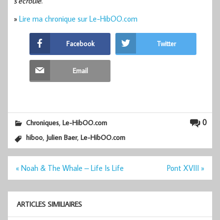
s’écroule
.
»
Lire ma chronique sur Le-HibOO.com
Facebook
Twitter
Email
,
0
Chroniques
Le-HibOO.com
,
,
hiboo
Julien Baer
Le-HibOO.com
Navigation
« Noah & The Whale – Life Is Life
Pont XVIII »
de
l’article
ARTICLES SIMILIAIRES