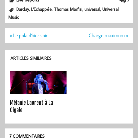
,
,
,
,
Barclay
L'Echappée
Thomas Marfisi
universal
Universal
Music
Navigation
« Le pola d'hier soir
Charge maximum »
de
l’article
ARTICLES SIMILIAIRES
Mélanie Laurent à La
Cigale
7 COMMENTAIRES