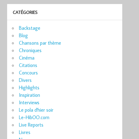
CATÉGORIES
Backstage
Blog
Chansons par thème
Chroniques
Cinéma
Citations
Concours
Divers
Highlights
Inspiration
Interviews
Le pola d'hier soir
Le-HibOO.com
Live Reports
Livres