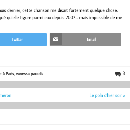
mois dernier, cette chanson me disait fortement quelque chose.
iqué qu’elle figure parmi eux depuis 2007… mais impossible de me
Twitter
Email
,
3
 à Paris
vanessa paradis
almeron
Le pola d'hier soir »