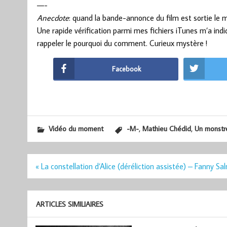
—-
Anecdote
: quand la bande-annonce du film est sortie le 
Une rapide vérification parmi mes fichiers iTunes m’a ind
rappeler le pourquoi du comment. Curieux mystère !
Facebook
,
,
Vidéo du moment
-M-
Mathieu Chédid
Un monstre
Navigation
« La constellation d’Alice (déréliction assistée) – Fanny S
de
l’article
ARTICLES SIMILIAIRES