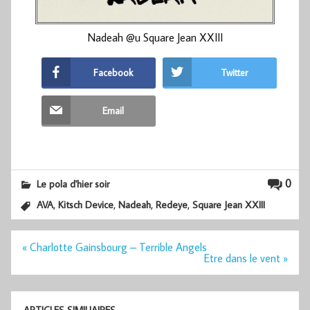
Nadeah @u Square Jean XXIII
Facebook
Twitter
Email
0
Le pola d'hier soir
,
,
,
,
AVA
Kitsch Device
Nadeah
Redeye
Square Jean XXIII
Navigation
« Charlotte Gainsbourg – Terrible Angels
de
Etre dans le vent »
l’article
ARTICLES SIMILIAIRES