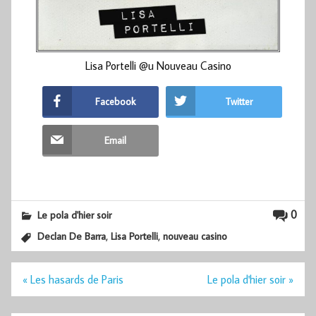
Lisa Portelli @u Nouveau Casino
Facebook
Twitter
Email
0
Le pola d'hier soir
,
,
Declan De Barra
Lisa Portelli
nouveau casino
Navigation
« Les hasards de Paris
Le pola d'hier soir »
de
l’article