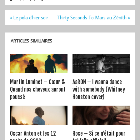
Navigation
« Le pola d'hier soir
Thirty Seconds To Mars au Zénith »
de
l’article
ARTICLES SIMILIAIRES
Martin Luminet – Cœur &
AaRON – I wanna dance
Quand nos cheveux auront
with somebody (Whitney
poussé
Houston cover)
Oscar Anton et les 12
Rose – Si ce n’était pour