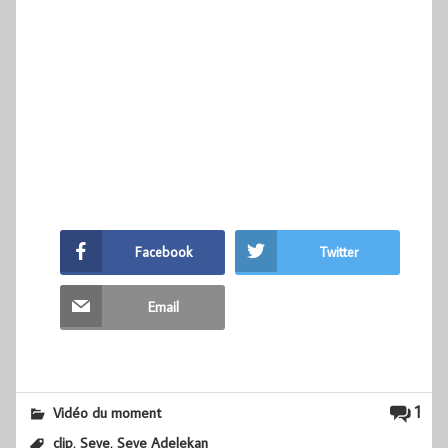
Facebook
Twitter
Email
1
Vidéo du moment
,
,
clip
Seye
Seye Adelekan