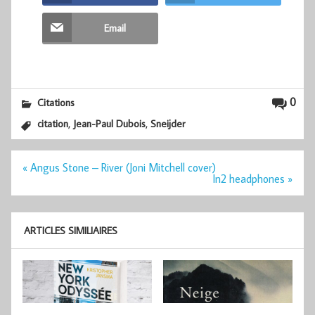
Email
0
Citations
,
,
citation
Jean-Paul Dubois
Sneijder
Navigation
« Angus Stone – River (Joni Mitchell cover)
de
In2 headphones »
l’article
ARTICLES SIMILIAIRES