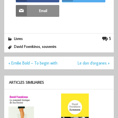
Email
5
Livres
,
David Foenkinos
souvenirs
Navigation
« Emilie Bold – To begin with
Le don d'organes »
de
l’article
ARTICLES SIMILIAIRES