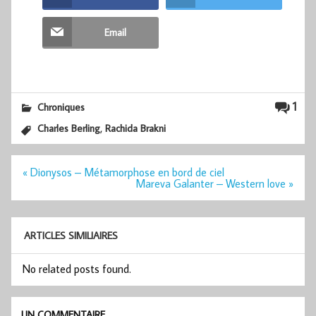
Email
1
Chroniques
,
Charles Berling
Rachida Brakni
Navigation
« Dionysos – Métamorphose en bord de ciel
de
Mareva Galanter – Western love »
l’article
ARTICLES SIMILIAIRES
No related posts found.
UN COMMENTAIRE