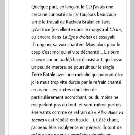
Quelque part, en lançant le CD j’avais une
certaine curiosité car j’ai toujours beaucoup
aimé le travail de Rachida Brakni en tant
qu’actrice (excellente dans le magistral
Chaos
,
ou encore dans
La ligne droite
) et essayait
d’imaginer sa voix chantée. Mais alors pour le
coup c’est moi qui ai vite déchanté … L’album
s’ouvre sur un parlé/chanté insistant, qui laisse
un peu de marbre; se poursuit sur le single
Terre Fatale
avec une mélodie qui pourrait être
jolie mais trop vite durcie par le refrain chanté
en arabe. Les textes n’ont rien de
particulièrement accrochant, ou du moins ne
me parlent pas du tout, et sont même parfois
énervants comme ce refrain où «
Allez Allez va
tocard
» est répété en boucle …). Côté chant,
j’ai beau être indulgente en général, là tout de
même on ne peut s’empêcher de relever