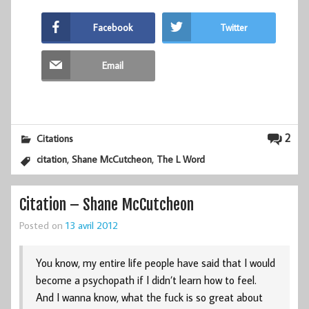
Facebook
Twitter
Email
2
Citations
,
,
citation
Shane McCutcheon
The L Word
Citation – Shane McCutcheon
Posted on
13 avril 2012
You know, my entire life people have said that I would
become a psychopath if I didn’t learn how to feel.
And I wanna know, what the fuck is so great about