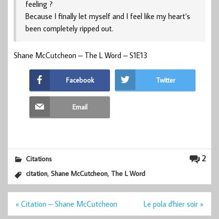
feeling ?
Because I finally let myself and I feel like my heart’s
been completely ripped out.
Shane McCutcheon – The L Word – S1E13
Facebook
Twitter
Email
2
Citations
,
,
citation
Shane McCutcheon
The L Word
Navigation
« Citation – Shane McCutcheon
Le pola d'hier soir »
de
l’article