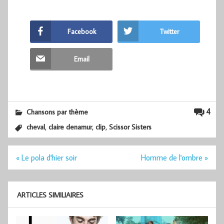
Facebook
Twitter
Email
4
Chansons par thème
,
,
,
cheval
claire denamur
clip
Scissor Sisters
Navigation
« Le pola d'hier soir
Homme de l'ombre »
de
l’article
ARTICLES SIMILIAIRES