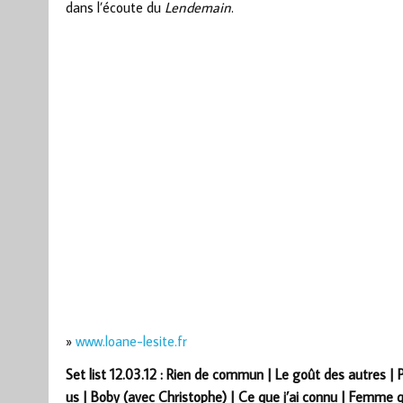
dans l’écoute du
Lendemain
.
»
www.loane-lesite.fr
Set list 12.03.12 : Rien de commun | Le goût des autres | P
us | Boby (avec Christophe) | Ce que j’ai connu | Femme qu