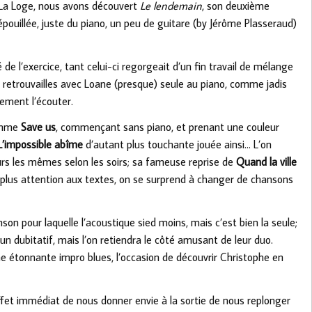
à La Loge, nous avons découvert
Le lendemain
, son deuxième
épouillée, juste du piano, un peu de guitare (by Jérôme Plasseraud)
 de l’exercice, tant celui-ci regorgeait d’un fin travail de mélange
t retrouvailles avec Loane (presque) seule au piano, comme jadis
rement l’écouter.
comme
Save us
, commençant sans piano, et prenant une couleur
L’impossible abîme
d’autant plus touchante jouée ainsi… L’on
rs les mêmes selon les soirs; sa fameuse reprise de
Quand la ville
t plus attention aux textes, on se surprend à changer de chansons
nson pour laquelle l’acoustique sied moins, mais c’est bien la seule;
’un dubitatif, mais l’on retiendra le côté amusant de leur duo.
ne étonnante impro blues, l’occasion de découvrir Christophe en
ffet immédiat de nous donner envie à la sortie de nous replonger