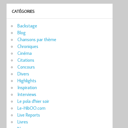
CATÉGORIES
Backstage
Blog
Chansons par thème
Chroniques
Cinéma
Citations
Concours
Divers
Highlights
Inspiration
Interviews
Le pola d'hier soir
Le-HibOO.com
Live Reports
Livres