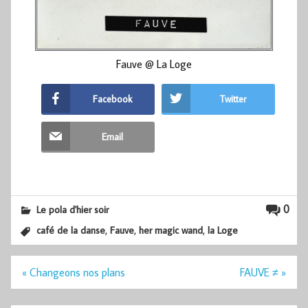
Fauve @ La Loge
Facebook
Twitter
Email
0
Le pola d'hier soir
,
,
,
café de la danse
Fauve
her magic wand
la Loge
Navigation
« Changeons nos plans
FAUVE ≠ »
de
l’article