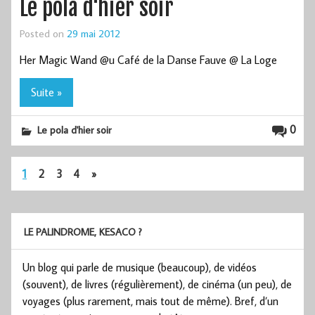
Le pola d'hier soir
Posted on
29 mai 2012
Her Magic Wand @u Café de la Danse Fauve @ La Loge
Suite »
0
Le pola d'hier soir
1
2
3
4
»
LE PALINDROME, KESACO ?
Un blog qui parle de musique (beaucoup), de vidéos
(souvent), de livres (régulièrement), de cinéma (un peu), de
voyages (plus rarement, mais tout de même). Bref, d’un