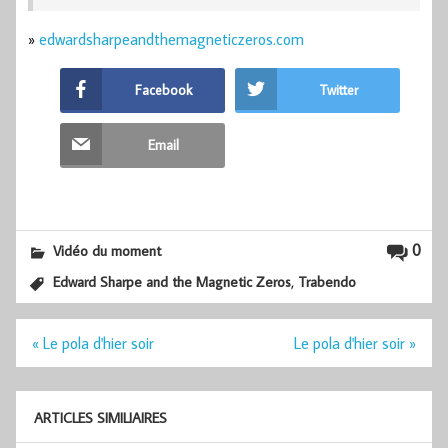
»
edwardsharpeandthemagneticzeros.com
Facebook
Twitter
Email
0
Vidéo du moment
,
Edward Sharpe and the Magnetic Zeros
Trabendo
Navigation
« Le pola d'hier soir
Le pola d'hier soir »
de
l’article
ARTICLES SIMILIAIRES