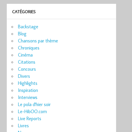
CATÉGORIES
Backstage
Blog
Chansons par thème
Chroniques
Cinéma
Citations
Concours
Divers
Highlights
Inspiration
Interviews
Le pola d'hier soir
Le-HibOO.com
Live Reports
Livres