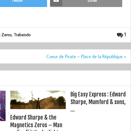
Twitter
Email
,
1
c Zeros
Trabendo
Coeur de Pirate – Place de la République »
Big Easy Express : Edward
Sharpe, Mumford & sons,
…
Edward Sharpe & the
Magnetics Zeros – Man