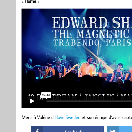
«
Home
» !
Merci à Valérie d’
I love Sweden
et son équipe d’avoir capt