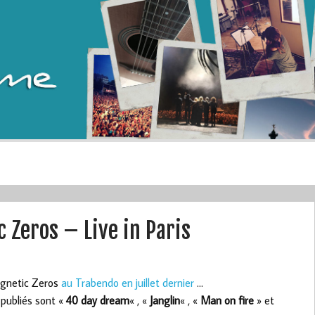
Zeros – Live in Paris
agnetic Zeros
au Trabendo en juillet dernier
…
 publiés sont «
40 day dream
« , «
Janglin
« , «
Man on fire
» et