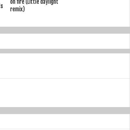
on fire (Little daylight
Is
remix)