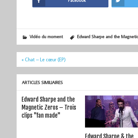
Facebook
Vidéo du moment
Edward Sharpe and the Magneti
Navigation
« Chat – Le cœur (EP)
de
l’article
ARTICLES SIMILIAIRES
Edward Sharpe and the
Magnetic Zeros – Trois
clips "fan made"
Edward Sharpe & the