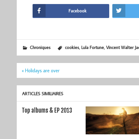
Facebook
,
,
Chroniques
cookies
Lula Fortune
Vincent Walter J
Navigation
« Holidays are over
de
l’article
ARTICLES SIMILIAIRES
Top albums & EP 2013