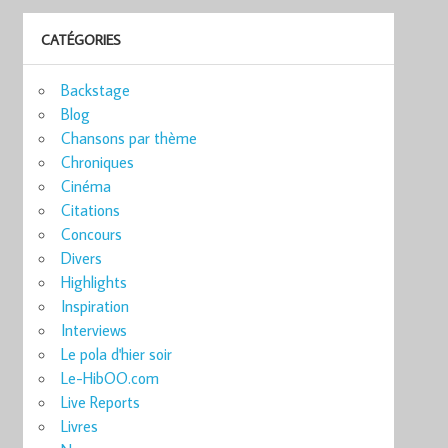
CATÉGORIES
Backstage
Blog
Chansons par thème
Chroniques
Cinéma
Citations
Concours
Divers
Highlights
Inspiration
Interviews
Le pola d'hier soir
Le-HibOO.com
Live Reports
Livres