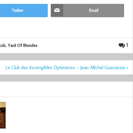
Twitter
Email
,
1
acob
Yard Of Blondes
Le Club des Incorrigibles Optimistes – Jean-Michel Guenassia »