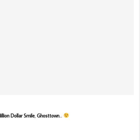
illion Dollar Smile
,
Ghosttown
…