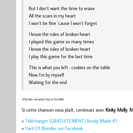
But I don’t want the time to erase
All the scars in my heart
I won’t be fine ’cause I won’t forget
I know the rules of broken heart
I played this game so many times
I know the rules of broken heart
I play this game for the last time
This is what you left : cookies on the table
Now I’m by myself
Waiting for the end
(Paroles retranscrites à l’oreille)
Si cette chanson vous plaît, continuez avec
Kinky Molly
,
M
»
Télécharger (GRATUITEMENT) Ready Made #1
»
Yard Of Blondes sur Facebook