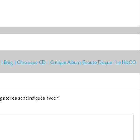
 | Blog | Chronique CD - Critique Album, Ecoute Disque | Le HibOO
gatoires sont indiqués avec
*