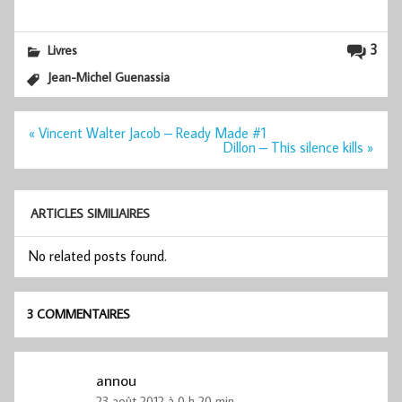
3
Livres
Jean-Michel Guenassia
Navigation
« Vincent Walter Jacob – Ready Made #1
de
Dillon – This silence kills »
l’article
ARTICLES SIMILIAIRES
No related posts found.
3 COMMENTAIRES
annou
23 août 2012 à 0 h 20 min