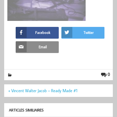
Facebook
Twitter
Email
0
Navigation
« Vincent Walter Jacob – Ready Made #1
de
l’article
ARTICLES SIMILIAIRES