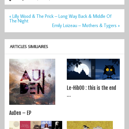
Navigation
« Lilly Wood & The Prick – Long Way Back & Middle Of
de
The Night
l’article
Emily Loizeau – Mothers & Tygers »
ARTICLES SIMILIAIRES
Le-HibOO : this is the end
…
AuDen – EP