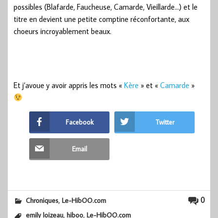
possibles (Blafarde, Faucheuse, Camarde, Vieillarde…) et le
titre en devient une petite comptine réconfortante, aux
choeurs incroyablement beaux.
Et j’avoue y avoir appris les mots «
Kère
» et «
Camarde
»
Facebook
Twitter
Email
,
0
Chroniques
Le-HibOO.com
,
,
emily loizeau
hiboo
Le-HibOO.com