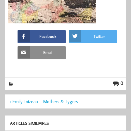
Facebook
Twitter
Email
0
Navigation
« Emily Loizeau – Mothers & Tygers
de
l’article
ARTICLES SIMILIAIRES