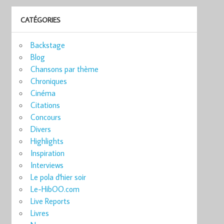
CATÉGORIES
Backstage
Blog
Chansons par thème
Chroniques
Cinéma
Citations
Concours
Divers
Highlights
Inspiration
Interviews
Le pola d'hier soir
Le-HibOO.com
Live Reports
Livres