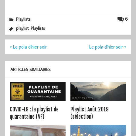
6
Playlists
,
playlist
Playlists
Navigation
« Le pola d'hier soir
Le pola d'hier soir »
de
l’article
ARTICLES SIMILIAIRES
COVID-19 : la playlist de
Playlist Août 2019
quarantaine (VF)
(sélection)