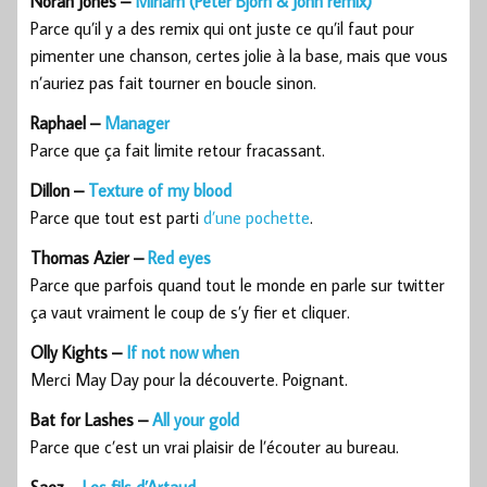
Norah Jones –
Miriam (Peter Bjorn & John remix)
Parce qu’il y a des remix qui ont juste ce qu’il faut pour
pimenter une chanson, certes jolie à la base, mais que vous
n’auriez pas fait tourner en boucle sinon.
Raphael –
Manager
Parce que ça fait limite retour fracassant.
Dillon –
Texture of my blood
Parce que tout est parti
d’une pochette
.
Thomas Azier –
Red eyes
Parce que parfois quand tout le monde en parle sur twitter
ça vaut vraiment le coup de s’y fier et cliquer.
Olly Kights –
If not now when
Merci May Day pour la découverte. Poignant.
Bat for Lashes –
All your gold
Parce que c’est un vrai plaisir de l’écouter au bureau.
Saez –
Les fils d’Artaud