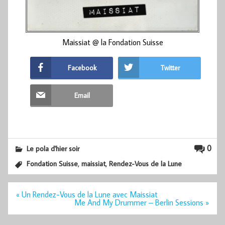
Maissiat @ la Fondation Suisse
Facebook
Twitter
Email
0
Le pola d'hier soir
,
,
Fondation Suisse
maissiat
Rendez-Vous de la Lune
Navigation
« Un Rendez-Vous de la Lune avec Maissiat
de
Me And My Drummer – Berlin Sessions »
l’article