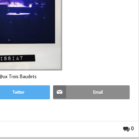
@ux Trois Baudets
Twitter
Email
0