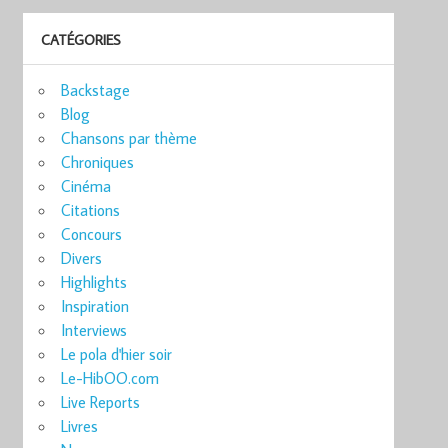
CATÉGORIES
Backstage
Blog
Chansons par thème
Chroniques
Cinéma
Citations
Concours
Divers
Highlights
Inspiration
Interviews
Le pola d'hier soir
Le-HibOO.com
Live Reports
Livres