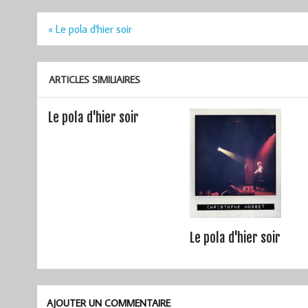
Navigation
« Le pola d'hier soir
de
l’article
ARTICLES SIMILIAIRES
Le pola d'hier soir
Le pola d'hier soir
AJOUTER UN COMMENTAIRE