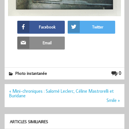
Facebook
Twitter
Email
0
Photo instantanée
Navigation
« Mini-chroniques : Salomé Leclerc, Céline Mastrorelli et
de
Buridane
l’article
Smile »
ARTICLES SIMILIAIRES