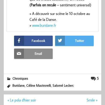
(
Parfois on recule
– sentiment universel)
» A découvrir sur scène le 10 octobre au
Café de la Danse.
»
www.buridane.fr
Facebook
Twitter
Email
5
Chroniques
,
,
Buridane
Céline Mastrorelli
Salomé Leclerc
Navigation
« Le pola d'hier soir
Smile »
de