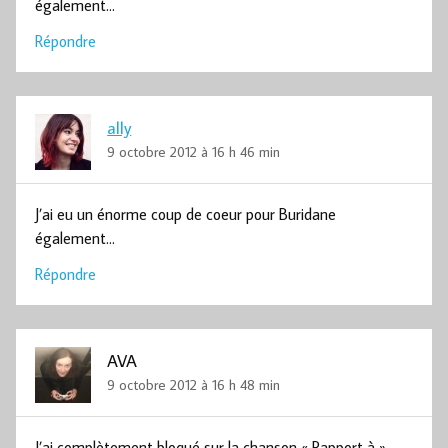
également…
Répondre
ally
9 octobre 2012 à 16 h 46 min
J’ai eu un énorme coup de coeur pour Buridane
également…
Répondre
AVA
9 octobre 2012 à 16 h 48 min
J’ai complètement bloqué sur la chanson « Rapport à » …