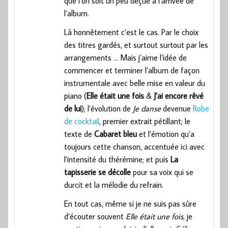
que l’on soit un peu déçue à l’arrivée de
l’album.
Là honnêtement c’est le cas. Par le choix
des titres gardés, et surtout surtout par les
arrangements … Mais j’aime l’idée de
commencer et terminer l’album de façon
instrumentale avec belle mise en valeur du
piano (
Elle était une fois
&
J’ai encore rêvé
de lui
); l’évolution de
Je danse
devenue
Robe
de cocktail
, premier extrait pétillant; le
texte de
Cabaret bleu
et l’émotion qu’a
toujours cette chanson, accentuée ici avec
l’intensité du thérémine; et puis
La
tapisserie se décolle
pour sa voix qui se
durcit et la mélodie du refrain.
En tout cas, même si je ne suis pas sûre
d’écouter souvent
Elle était une fois
, je