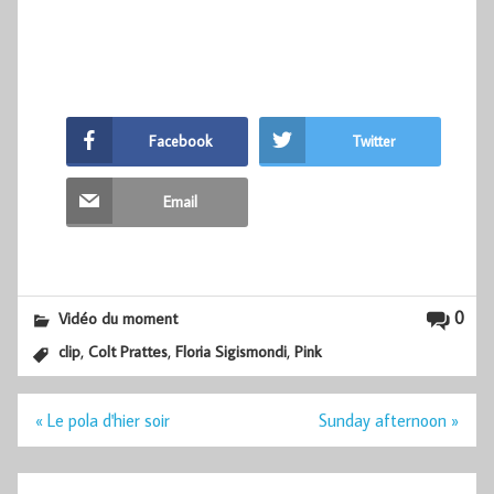
Facebook
Twitter
Email
0
Vidéo du moment
,
,
,
clip
Colt Prattes
Floria Sigismondi
Pink
Navigation
« Le pola d'hier soir
Sunday afternoon »
de
l’article