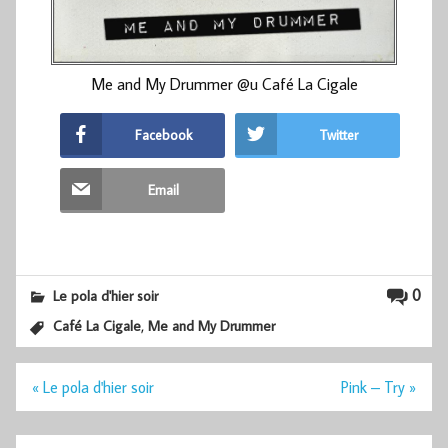
Me and My Drummer @u Café La Cigale
Facebook
Twitter
Email
0
Le pola d'hier soir
,
Café La Cigale
Me and My Drummer
Navigation
« Le pola d'hier soir
Pink – Try »
de
l’article