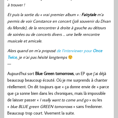
à trouver !
Et puis la sortie du « vrai premier album » :
Fairytale
m’a
permis de voir Constance en concert (joli souvenir du Divan
du Monde), de la rencontrer à droite à gauche au détours
de soirées ou de concerts divers … une belle rencontre
musicale et amicale.
Alors quand on m’a proposé
de l’interviewer pour
Once
Twice
, je n’ai pas hésité longtemps
—
Aujourd’hui sort
Blue Green tomorrows
, un EP que j’ai déjà
beaucoup beaucoup écouté. Où je me surprends à chanter
réellement. On dit toujours que « ça donne envie de » parce
que ça sonne bien dans les chroniques, mais là impossible
de laisser passer «
I really want to come and go
» ou les
«
blue BLUE green GREEN tomorrows
» sans fredonner.
Beaucoup trop court. Vivement la suite.