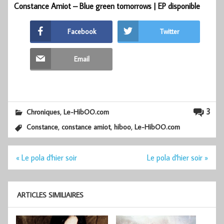
Constance Amiot – Blue green tomorrows | EP disponible
Facebook
Twitter
Email
,
3
Chroniques
Le-HibOO.com
,
,
,
Constance
constance amiot
hiboo
Le-HibOO.com
Navigation
« Le pola d'hier soir
Le pola d'hier soir »
de
l’article
ARTICLES SIMILIAIRES