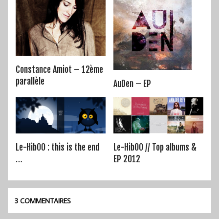
Constance Amiot – 12ème
parallèle
AuDen – EP
Le-HibOO : this is the end
Le-HibOO // Top albums &
…
EP 2012
3 COMMENTAIRES