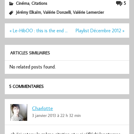
,
5
Cinéma
Citations
,
,
Jérémy Elkaïm
Valérie Donzelli
Valérie Lemercier
Navigation
« Le-HibOO : this is the end …
Playlist Décembre 2012 »
de
l’article
ARTICLES SIMILIAIRES
No related posts found.
5 COMMENTAIRES
Charlotte
3 janvier 2013 à 22 h 32 min