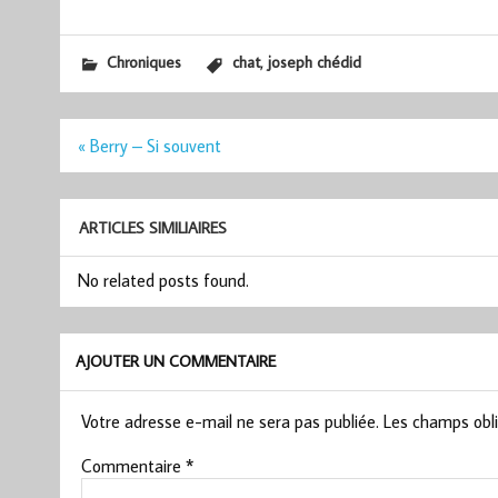
,
Chroniques
chat
joseph chédid
Navigation
« Berry – Si souvent
de
l’article
ARTICLES SIMILIAIRES
No related posts found.
AJOUTER UN COMMENTAIRE
Votre adresse e-mail ne sera pas publiée.
Les champs obli
Commentaire
*