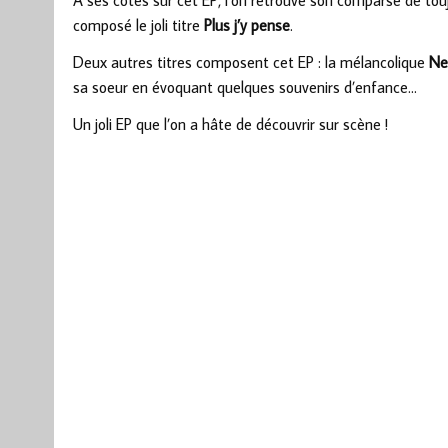
A ses côtés sur cet EP, l’on retrouve son comparse de to
composé le joli titre
Plus j’y pense
.
Deux autres titres composent cet EP : la mélancolique
Ne
sa soeur en évoquant quelques souvenirs d’enfance…
Un joli EP que l’on a hâte de découvrir sur scène !