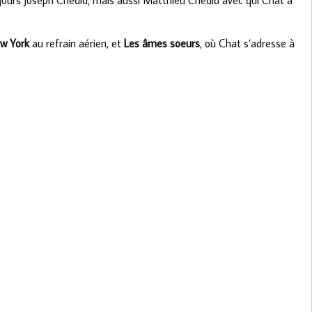
ujours Joseph Chédid, mais aussi Matthieu Chédid avec qui Chat a
w York
au refrain aérien, et
Les âmes soeurs
, où Chat s’adresse à