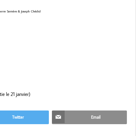
Pierre Semère & Joseph Chédid
e le 21 janvier)
Twitter
Email