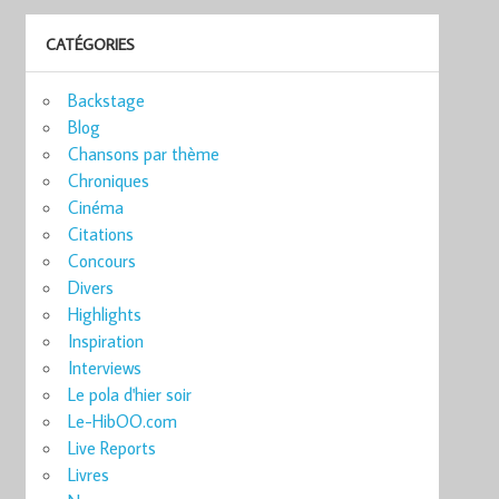
CATÉGORIES
Backstage
Blog
Chansons par thème
Chroniques
Cinéma
Citations
Concours
Divers
Highlights
Inspiration
Interviews
Le pola d'hier soir
Le-HibOO.com
Live Reports
Livres