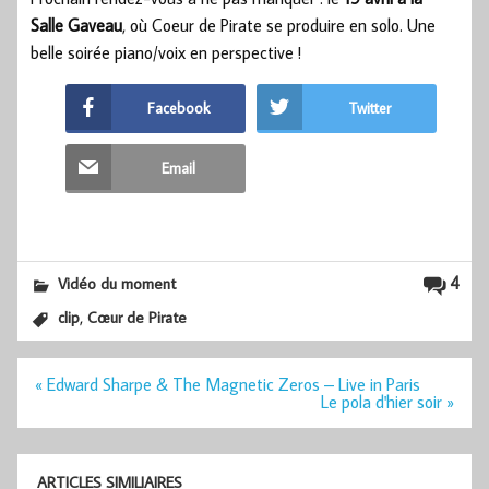
Salle Gaveau
, où Coeur de Pirate se produire en solo. Une
belle soirée piano/voix en perspective !
Facebook
Twitter
Email
4
Vidéo du moment
,
clip
Cœur de Pirate
Navigation
« Edward Sharpe & The Magnetic Zeros – Live in Paris
de
Le pola d'hier soir »
l’article
ARTICLES SIMILIAIRES