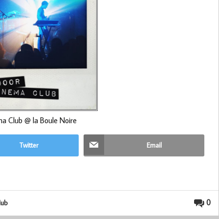
a Club @ la Boule Noire
Twitter
Email
0
lub