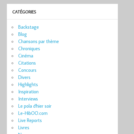
CATÉGORIES
Backstage
Blog
Chansons par thème
Chroniques
Cinéma
Citations
Concours
Divers
Highlights
Inspiration
Interviews
Le pola d'hier soir
Le-HibOO.com
Live Reports
Livres