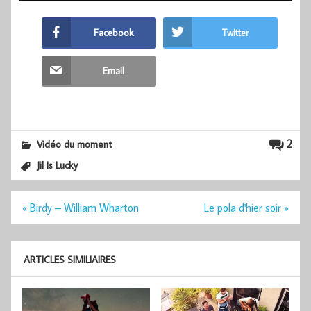
Facebook
Twitter
Email
2
Vidéo du moment
Jil Is Lucky
Navigation
« Birdy – William Wharton
Le pola d'hier soir »
de
l’article
ARTICLES SIMILIAIRES