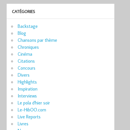
CATÉGORIES
Backstage
Blog
Chansons par thème
Chroniques
Cinéma
Citations
Concours
Divers
Highlights
Inspiration
Interviews
Le pola d'hier soir
Le-HibOO.com
Live Reports
Livres