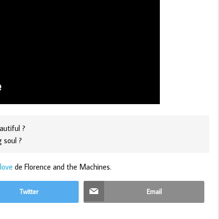
autiful ?
g soul ?
love
de Florence and the Machines.
Twitter
Email