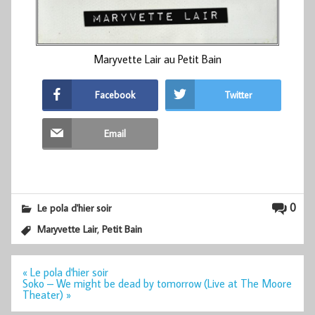
Maryvette Lair au Petit Bain
Facebook
Twitter
Email
0
Le pola d'hier soir
,
Maryvette Lair
Petit Bain
Navigation
« Le pola d'hier soir
de
Soko – We might be dead by tomorrow (Live at The Moore
l’article
Theater) »