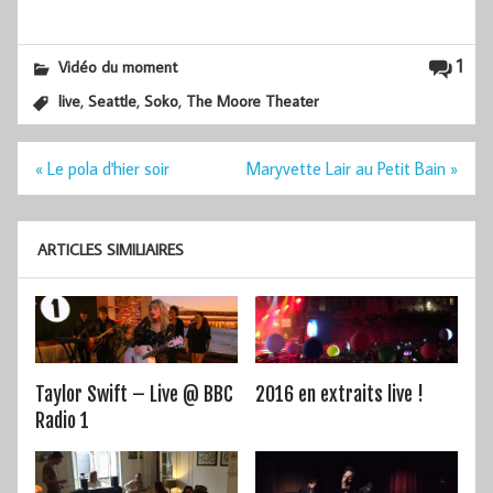
1
Vidéo du moment
,
,
,
live
Seattle
Soko
The Moore Theater
Navigation
« Le pola d'hier soir
Maryvette Lair au Petit Bain »
de
l’article
ARTICLES SIMILIAIRES
Taylor Swift – Live @ BBC
2016 en extraits live !
Radio 1