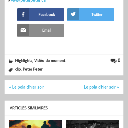
»
www.peterpeter.ca
Facebook
Twitter
Email
,
0
Highlights
Vidéo du moment
,
clip
Peter Peter
Navigation
« Le pola d'hier soir
Le pola d'hier soir »
de
l’article
ARTICLES SIMILIAIRES