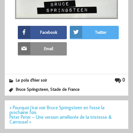
Facebook
Twitter
Email
0
Le pola d'hier soir
,
Bruce Springsteen
Stade de France
Navigation
« Pourquoi j’irai voir Bruce Springsteen en fosse la
de
prochaine fois
l’article
Peter Peter – Une version améliorée de la tristesse &
Carrousel »