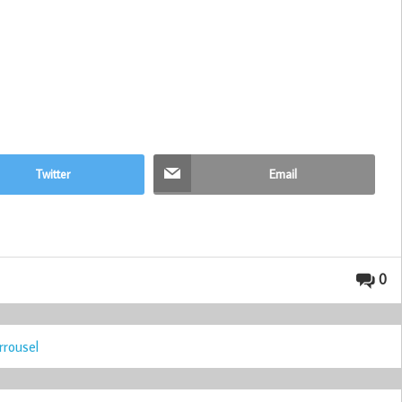
Twitter
Email
0
rrousel