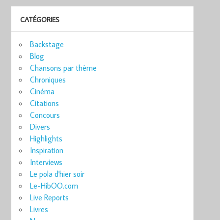
CATÉGORIES
Backstage
Blog
Chansons par thème
Chroniques
Cinéma
Citations
Concours
Divers
Highlights
Inspiration
Interviews
Le pola d'hier soir
Le-HibOO.com
Live Reports
Livres