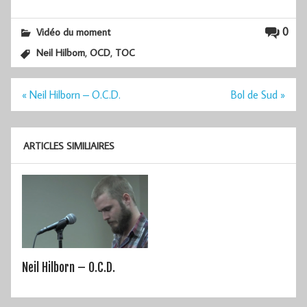
0
Vidéo du moment
,
,
Neil Hilborn
OCD
TOC
Navigation
« Neil Hilborn – O.C.D.
Bol de Sud »
de
l’article
ARTICLES SIMILIAIRES
Neil Hilborn – O.C.D.