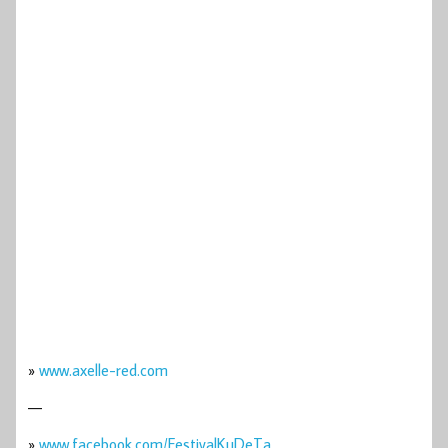
»
www.axelle-red.com
—
»
www.facebook.com/FestivalKuDeTa