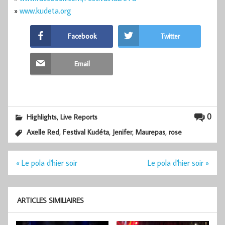
»
www.kudeta.org
Facebook
Twitter
Email
,
0
Highlights
Live Reports
,
,
,
,
Axelle Red
Festival Kudéta
Jenifer
Maurepas
rose
Navigation
« Le pola d'hier soir
Le pola d'hier soir »
de
l’article
ARTICLES SIMILIAIRES