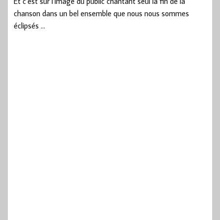
Et c’est sur l’image du public chantant seul la fin de la
chanson dans un bel ensemble que nous nous sommes
éclipsés …