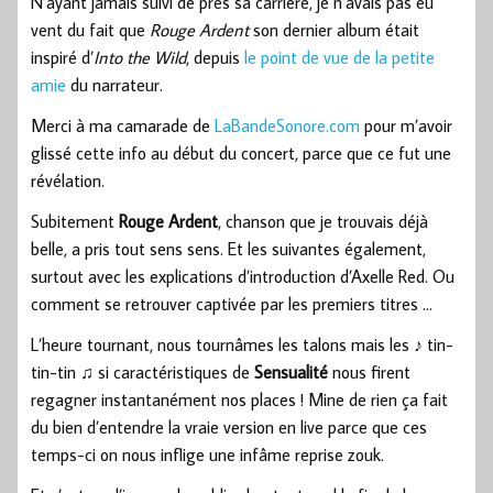
N’ayant jamais suivi de près sa carrière, je n’avais pas eu
vent du fait que
Rouge Ardent
son dernier album était
inspiré d’
Into the Wild
, depuis
le point de vue de la petite
amie
du narrateur.
Merci à ma camarade de
LaBandeSonore.com
pour m’avoir
glissé cette info au début du concert, parce que ce fut une
révélation.
Subitement
Rouge Ardent
, chanson que je trouvais déjà
belle, a pris tout sens sens. Et les suivantes également,
surtout avec les explications d’introduction d’Axelle Red. Ou
comment se retrouver captivée par les premiers titres …
L’heure tournant, nous tournâmes les talons mais les ♪ tin-
tin-tin ♫ si caractéristiques de
Sensualité
nous firent
regagner instantanément nos places ! Mine de rien ça fait
du bien d’entendre la vraie version en live parce que ces
temps-ci on nous inflige une infâme reprise zouk.