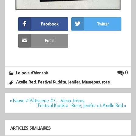
Facebook
Twitter
Email
0
Le pola d'hier soir
,
,
,
,
Axelle Red
Festival Kudéta
Jenifer
Maurepas
rose
Navigation
« Fauve ≠ Pâtisserie #7 – Vieux frères
de
Festival Kudéta : Rose, Jenifer et Axelle Red »
l’article
ARTICLES SIMILIAIRES