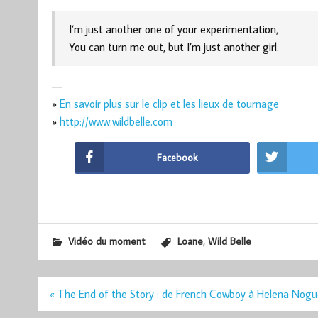
I’m just another one of your experimentation,
You can turn me out, but I’m just another girl.
—
»
En savoir plus sur le clip et les lieux de tournage
»
http://www.wildbelle.com
Facebook
,
Vidéo du moment
Loane
Wild Belle
Navigation
« The End of the Story : de French Cowboy à Helena Nogu
de
l’article