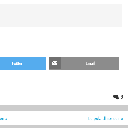
Twitter
Email
3
erra
Le pola d'hier soir »