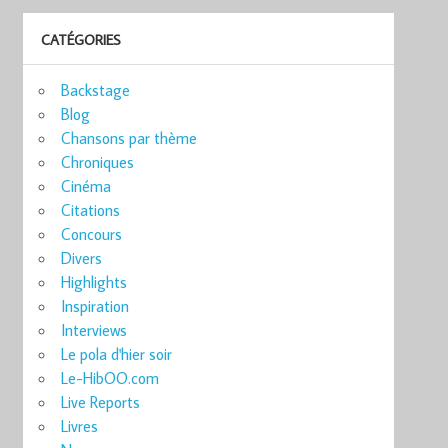
CATÉGORIES
Backstage
Blog
Chansons par thème
Chroniques
Cinéma
Citations
Concours
Divers
Highlights
Inspiration
Interviews
Le pola d'hier soir
Le-HibOO.com
Live Reports
Livres