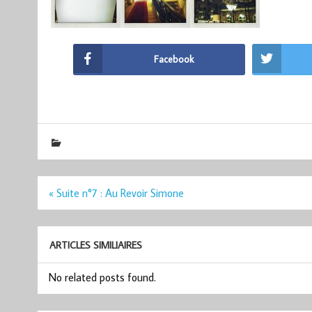
Facebook
Navigation
« Suite n°7 : Au Revoir Simone
de
l’article
ARTICLES SIMILIAIRES
No related posts found.