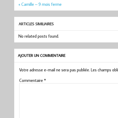
Navigation
« Camille – 9 mois ferme
de
l’article
ARTICLES SIMILIAIRES
No related posts found.
AJOUTER UN COMMENTAIRE
Votre adresse e-mail ne sera pas publiée.
Les champs obli
Commentaire
*