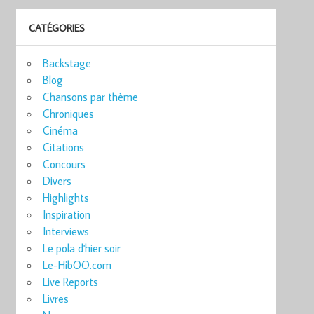
CATÉGORIES
Backstage
Blog
Chansons par thème
Chroniques
Cinéma
Citations
Concours
Divers
Highlights
Inspiration
Interviews
Le pola d'hier soir
Le-HibOO.com
Live Reports
Livres