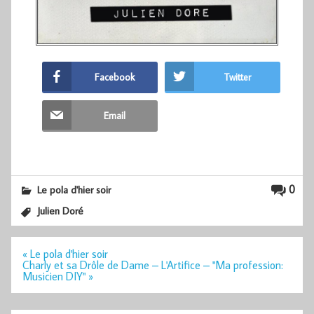
Facebook
Twitter
Email
0
Le pola d'hier soir
Julien Doré
Navigation
« Le pola d'hier soir
de
Charly et sa Drôle de Dame – L'Artifice – "Ma profession:
l’article
Musicien DIY" »