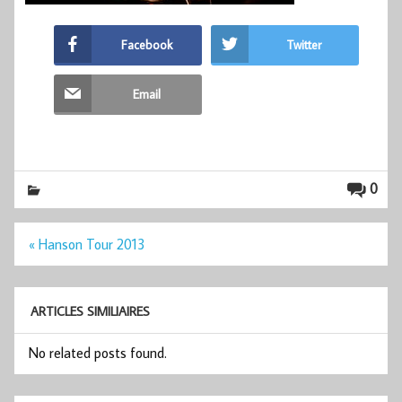
Facebook
Twitter
Email
0
Navigation
« Hanson Tour 2013
de
l’article
ARTICLES SIMILIAIRES
No related posts found.